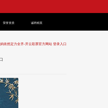
荣誉资质
诚聘精英
央妈依然定力全齐-开云彩票官方网站 登录入口
口