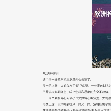
1欧洲杯体育
这个周一好多东谈主测度内心失望了。
周一的上昼，央妈公布了4月的LPR。一年期的LPR为3
不是说央妈要降息了吗？怎样和思象的完全不相似。
上一周民众的内心齐被小作文撩得心神震荡。大刺激
再加上这一段策略的暖风一阵又一阵。策略应出尽出
前期的扫数信号齐传达着央妈可能在4月份再次下调L