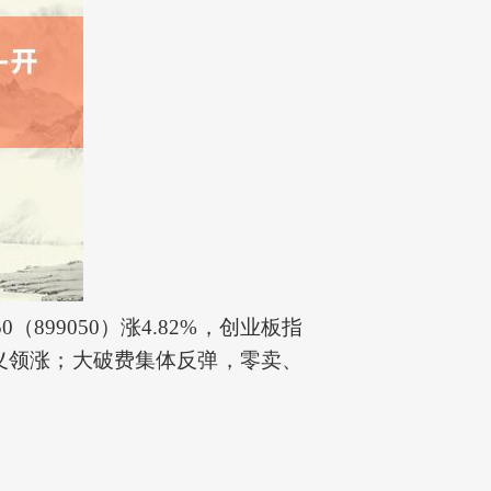
50（899050）涨4.82%，创业板指
业股主义领涨；大破费集体反弹，零卖、