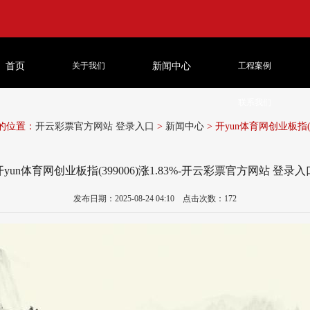
首页
关于我们
新闻中心
工程案例
联系我们
的位置：
开云彩票官方网站 登录入口
>
新闻中心
> 开yun体育网创业板指(
开yun体育网创业板指(399006)涨1.83%-开云彩票官方网站 登录入
发布日期：2025-08-24 04:10 点击次数：172