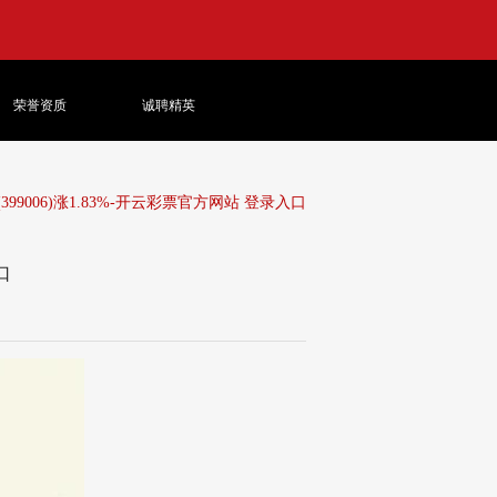
荣誉资质
诚聘精英
399006)涨1.83%-开云彩票官方网站 登录入口
口