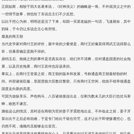
正因如斯，相较于四大名著来说，《封神演义》的确略逊一筹。不外就演义之中的
一些情节故事，倒也给了东说念主们不少反想。
以比干挖心为例，明明还是活了下来，却因一买菜老媪的一句话，飞速毙命，其中
韵味，于今仍让东说念主心有所悟。
腐臭的商王朝
当代史学家对商纣王的评价，最中肯的少量便是，商纣王好像莫得周武王说得那么
坏，但暴君确定是跑不掉的。
鼎铛玉石、炮烙之刑的事件是否真实存在，咱们并不清爽，但对通盘国度的社会拖
累，以及历史拖累，商纣王若何也应该承担。
事实上，在商纣王登基之前，商王朝的版本和发展，号称通盘商王朝最郁勃的时
间。外部诸侯臣服，里面贤能大臣数目繁密。只有商纣王空闲，统统不错率领通盘
国度走向新的高度。
可因为放纵享乐、声色狗马，八百诸侯接连出走，仅剩为数未几的大臣们也仗马寒
蝉，敢怒不谏言。
濒临这么的情况，其时还在商朝为官的姜子牙震怒地出走。不外临走之前，姜子牙
算出比干之后必有劫难，于是专门给比干留住符咒，这才让比干即便惨遭挖心，也
仍然不死，魂魄尚且能够走出皇宫。
底本比干并莫得将这件事情放在心上，只是屡次向纣王进言杀掉妲己以后。妲己疾