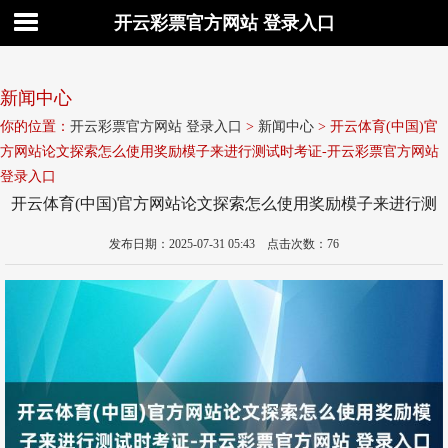
开云彩票官方网站 登录入口
新闻中心
你的位置：
开云彩票官方网站 登录入口
>
新闻中心
> 开云体育(中国)官
方网站论文探索怎么使用奖励模子来进行测试时考证-开云彩票官方网站
登录入口
开云体育(中国)官方网站论文探索怎么使用奖励模子来进行测
试时考证-开云彩票官方网站 登录入口
发布日期：2025-07-31 05:43 点击次数：76