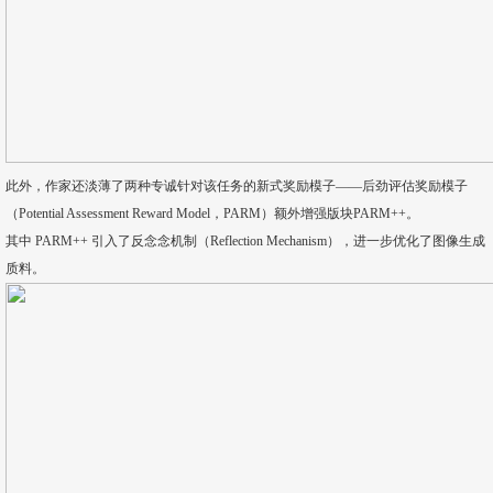
此外，作家还淡薄了两种专诚针对该任务的新式奖励模子——后劲评估奖励模子
（Potential Assessment Reward Model，PARM）额外增强版块PARM++。
其中 PARM++ 引入了反念念机制（Reflection Mechanism），进一步优化了图像生成
质料。