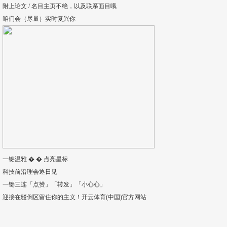
附上论文 / 名目主页不绝，以及联系面目哦
咱们会（尽量）实时复兴你
一键温雅 � � 点亮星标
科技前沿理会逐日见
一键三连「点赞」「转发」「小心心」
迎接在驳倒区留住你的主义！开云体育(中国)官方网站