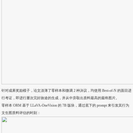
针对成果奖励模子，论文淡薄了零样本和微调 2 种决议，均使用 Best-of-N 的面目进
行考证，即进行屡次完好旅途的生成，并从中弃取出质料最高的最终图片。
零样本 ORM 基于 LLaVA-OneVision 的 7B 版块，通过底下的 prompt 来引发其行为
文生图质料评估的时刻：