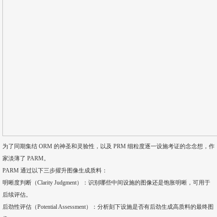
为了同期集结 ORM 的神圣和灵验性，以及 PRM 细粒度逐一设施考证的念念想，作
家淡薄了 PARM。
PARM 通过以下三步擢升图像生成质料：
明晰度判断（Clarity Judgment）：识别哪些中间设施的图像还是饱胀明晰，可用于
后续评估。
后劲性评估（Potential Assessment）：分析刻下设施是否有后劲生成高质料的最终图