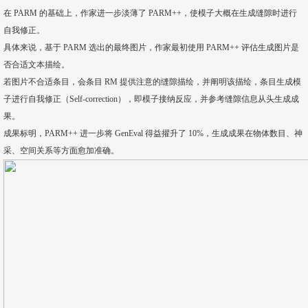
在 PARM 的基础上，作家进一步淡薄了 PARM++，使模子大概在生成缝隙时进行
自我修正。
具体来说，基于 PARM 选出的最终图片，作家最初使用 PARM++ 评估生成图片是
否合适文本描绘。
若图片不合适条目，会条目 RM 提供注意的缝隙描绘，并阐明该描绘，条目生成模
子进行自我修正（Self-correction），即模子接纳反应，并参考缝隙信息从头生成成
果。
成果标明，PARM++ 进一步将 GenEval 得益擢升了 10%，生成成果在物体数目、神
采、空间关系等方面愈加准确。