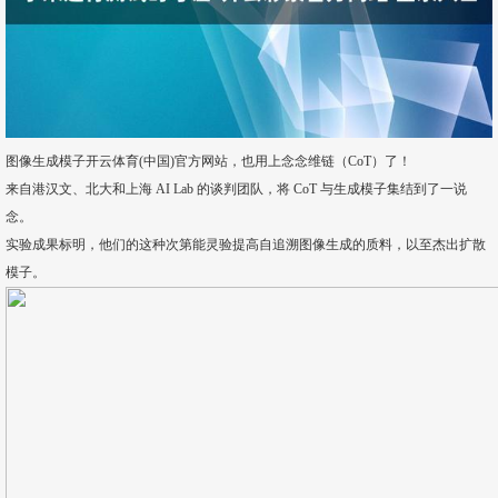
图像生成模子开云体育(中国)官方网站，也用上念念维链（CoT）了！
来自港汉文、北大和上海 AI Lab 的谈判团队，将 CoT 与生成模子集结到了一说
念。
实验成果标明，他们的这种次第能灵验提高自追溯图像生成的质料，以至杰出扩散
模子。