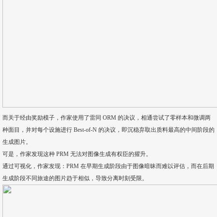
而关于经由奖励模子，作家使用了雷同 ORM 的决议，相通尝试了零样本和微调两
种面目，并对每个设施进行 Best-of-N 的决议，即沉稳弃取出质料最高的中间阶段的
生成图片。
可是，作家发现这种 PRM 无法对图像生成有权臣的擢升。
通过可视化，作家发现：PRM 在早期生成阶段由于图像暗昧而难以评估，而在后期
生成阶段不同旅途的图片趋于相似，导致分离时刻受限。