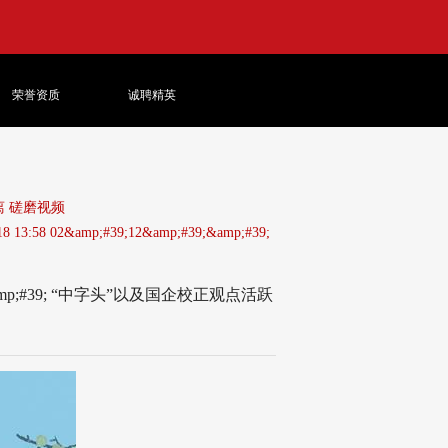
荣誉资质
诚聘精英
距离 磋磨视频
 02&amp;#39;12&amp;#39;&amp;#39;
&amp;#39; “中字头”以及国企校正观点活跃
;#39; 多家上市公司回话是否触及首发经济