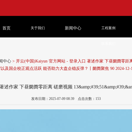
首页
关于我们
新闻中心
工程案例
联系我们
闻中心
> 开云(中国)Kaiyun·官方网站 - 登录入口 著述作家 下昼阛阓零
“中字头”以及国企校正观点活跃 能否助力大盘企稳反弹？丨阛阓聚焦 90 2024-12-18 13:58
 著述作家 下昼阛阓零距离 磋磨视频 13&amp;#39;51&amp;#39;
024-12-18 13:58 02&amp;#39;12&amp;#39;&amp
发布日期：2025-07-09 08:39 点击次数：153