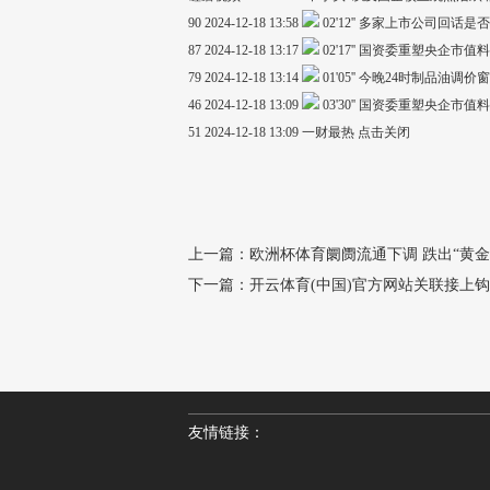
90 2024-12-18 13:58
02'12'' 多家上市公司回话
87 2024-12-18 13:17
02'17'' 国资委重塑央
79 2024-12-18 13:14
01'05'' 今晚24时制品油
46 2024-12-18 13:09
03'30'' 国资委重塑央企
51 2024-12-18 13:09 一财最热 点击关闭
上一篇：
欧洲杯体育阛阓流通下调 跌出“黄金
下一篇：
开云体育(中国)官方网站关联接上
友情链接：