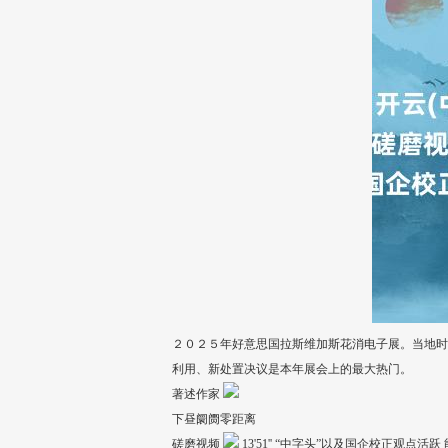
２０２５年好意思国拉斯维加斯花消电子展。当地时间７
利用、新处置决议是本年展会上的最大热门。
著述作家
下昼阛阓零距离
磋磨视频
13'51'' “中字头”以及国企校正观点