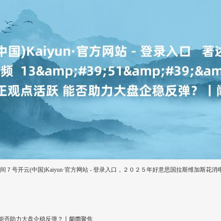
号开云(中国)Kaiyun·官方网站 - 登录入口，２０２５年好意思国拉斯维加斯
活跃 能否助力大盘企稳反弹？丨阛阓聚焦