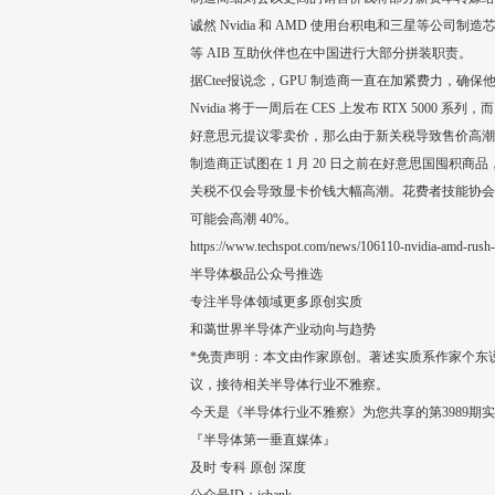
诚然 Nvidia 和 AMD 使用台积电和三星等公
等 AIB 互助伙伴也在中国进行大部分拼装职责。
据Ctee报说念，GPU 制造商一直在加紧费力，确保
Nvidia 将于一周后在 CES 上发布 RTX 5000 系
好意思元提议零卖价，那么由于新关税导致售价高潮 40
制造商正试图在 1 月 20 日之前在好意思国囤
关税不仅会导致显卡价钱大幅高潮。花费者技能协会 (C
可能会高潮 40%。
https://www.techspot.com/news/106110-nvidia-amd-rush-s
半导体极品公众号推选
专注半导体领域更多原创实质
和蔼世界半导体产业动向与趋势
*免责声明：本文由作家原创。著述实质系作家个东
议，接待相关半导体行业不雅察。
今天是《半导体行业不雅察》为您共享的第3989期
『半导体第一垂直媒体』
及时 专科 原创 深度