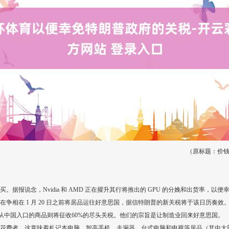
（原标题：价钱高
据报说念，Nvidia 和 AMD 正在擢升其行将推出的 GPU 的分娩和出货率，以便
争相在 1 月 20 日之前将居品运往好意思国，据信特朗普的新关税将于该日历奏效
对从中国入口的商品则将征收60%的尽头关税。他们的宗旨是让制造业回来好意思国。
花费者。这意味着札记本电脑、智高手机、走漏器、台式电脑和电视等居品（其中大