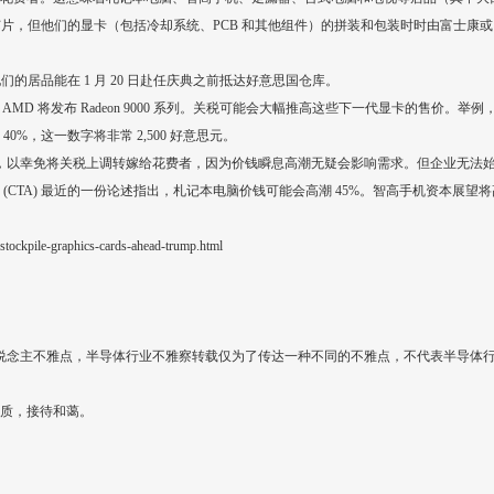
司制造芯片，但他们的显卡（包括冷却系统、PCB 和其他组件）的拼装和包装时时由富士康或
他们的居品能在 1 月 20 日赴任庆典之前抵达好意思国仓库。
列，而 AMD 将发布 Radeon 9000 系列。关税可能会大幅推高这些下一代显卡的售价。举例，如若 
%，这一数字将非常 2,500 好意思元。
积商品，以幸免将关税上调转嫁给花费者，因为价钱瞬息高潮无疑会影响需求。但企业无法
TA) 最近的一份论述指出，札记本电脑价钱可能会高潮 45%。智高手机资本展望将高潮 
tockpile-graphics-cards-ahead-trump.html
说念主不雅点，半导体行业不雅察转载仅为了传达一种不同的不雅点，不代表半导体
实质，接待和蔼。