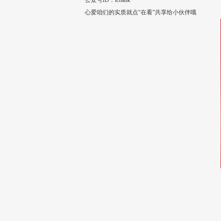
公众号ID：icbank
心爱咱们的实质就点“在看”共享给小伙伴哦