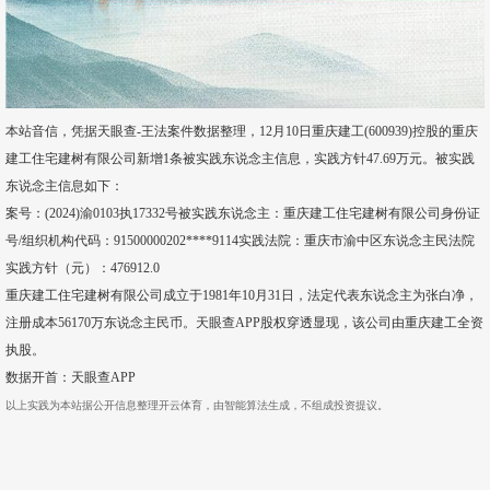
本站音信，凭据天眼查-王法案件数据整理，12月10日重庆建工(600939)控股的重庆
建工住宅建树有限公司新增1条被实践东说念主信息，实践方针47.69万元。被实践
东说念主信息如下：
案号：(2024)渝0103执17332号被实践东说念主：重庆建工住宅建树有限公司身份证
号/组织机构代码：91500000202****9114实践法院：重庆市渝中区东说念主民法院
实践方针（元）：476912.0
重庆建工住宅建树有限公司成立于1981年10月31日，法定代表东说念主为张白净，
注册成本56170万东说念主民币。天眼查APP股权穿透显现，该公司由重庆建工全资
执股。
数据开首：天眼查APP
以上实践为本站据公开信息整理开云体育，由智能算法生成，不组成投资提议。