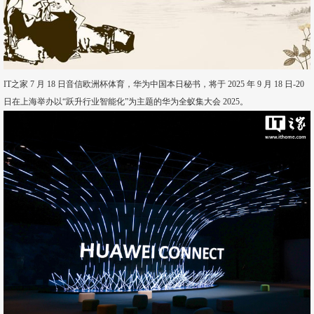
IT之家 7 月 18 日音信欧洲杯体育，华为中国本日秘书，将于 2025 年 9 月 18 日-20
日在上海举办以“跃升行业智能化”为主题的华为全蚁集大会 2025。