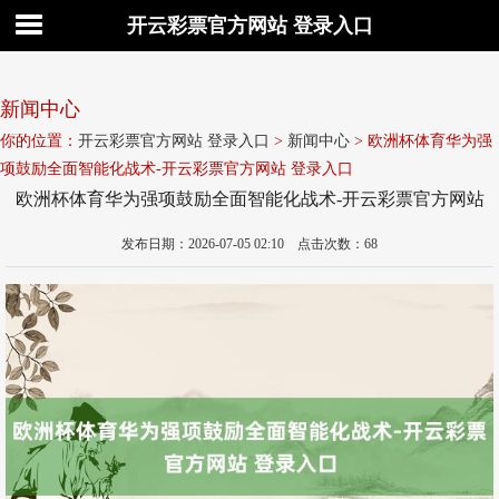
开云彩票官方网站 登录入口
新闻中心
你的位置：
开云彩票官方网站 登录入口
>
新闻中心
> 欧洲杯体育华为强
项鼓励全面智能化战术-开云彩票官方网站 登录入口
欧洲杯体育华为强项鼓励全面智能化战术-开云彩票官方网站
登录入口
发布日期：2026-07-05 02:10 点击次数：68