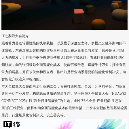
IT之家附大会简介
跟着算力基础轮番性能的执续栽植，以及模子深度念念考、多模态交融等期间的不
休阻挠，东说念主工智能的欺诈场景和价值正在从量变走向质变，额外是 AI 推贤
人力的爆发，为行业中枢坐褥智商使用 AI 铺平了说念路。看成行业智能化转型的
领航者，华为强项鼓励全面智能化战术，使能百模千态，赋能千行万业，打造有竞
争力的居品，并联袂伙伴和设立者，推出知足行业场景需要的智能化管制决议，为
智能化升级注入中枢动能。
华为全蚁集大会是面向全行业的嘉会，旨在打造怒放、合营、分享的平台，与业界
共同推动产业发展，构筑怒放共赢的健康生态。第十届华为全蚁集大会（HUAWEI
CONNECT 2025）以“跃升行业智能化”为主题，通过“战术全景-产业期间-生态发
展”的三维视角，阐释华为全面智能化战术的最新举措，并发布全新的数智基础轮番
居品、行业场景化管制决议、设立器具等。