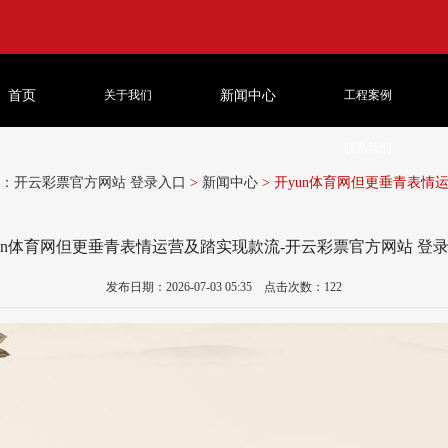
首页
关于我们
新闻中心
工程案例
联系我们
：
开云彩票官方网站 登录入口
>
新闻中心
> 开yun体育网但更垂青表情
un体育网但更垂青表情运营及踏实现款流-开云彩票官方网站 登
发布日期：2026-07-03 05:35 点击次数：122