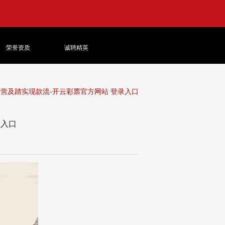
荣誉资质
诚聘精英
运营及踏实现款流-开云彩票官方网站 登录入口
录入口