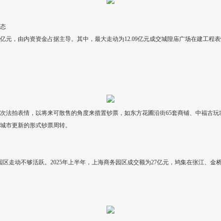
态
亿元，由内资资金占据主导。其中，最大走动为12.09亿元成交城隍庙广场在建工程
拍表情，以将来可散售的角度来措置钞票，如东方花圃沿街65套商铺、中福古玩城
城市更新的形式钞票周转。
区走动不够活跃。2025年上半年，上海商务园区成交额为27亿元，鸠集在张江、金