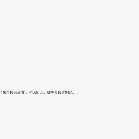
自民营企业，占比67%，成交金额达94亿元。