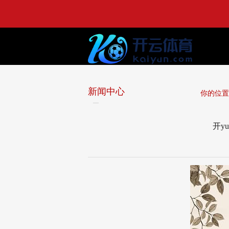
新闻中心
你的位置
开y