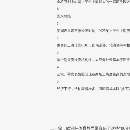
金桥万创中心是上半年上海最大的一宗商务园区
6.
回来总结
1.
受国表里宏不雅经济影响，2025年上半年上海房
2.
更多的上海传统CBD，如南京路、淮海路等中枢
3.
除个别外资投资机构外，大部分外资基本停滞投资
4.
公寓、零卖表情照旧现在商场上热度较高的房地
5.
经济下行，法拍表情增多，而民营成本以“抄底”心
上一篇：
欧洲杯体育然而果真信了这些“低分捡