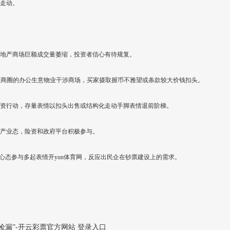
走动。
地产商场巨额成交量萎缩，投资者信心有待规复。
商圈的办公生意物业干涉商场，买家摄取握币不雅望或条款较大价钱扣头。
行动，存量表情以扣头出售或结构化走动手脚表情退前阶梯。
产业态，险资和政府平台积极参与。
态参与多起表情开yun体育网，反应出民企在钞票建设上的需求。
漏”-开云彩票官方网站 登录入口