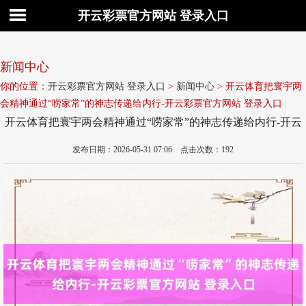
开云彩票官方网站 登录入口
新闻中心
你的位置：
开云彩票官方网站 登录入口
>
新闻中心
> 开云体育把寰宇两
会精神通过“唠家常”的神志传递给内行-开云彩票官方网站 登录入口
开云体育把寰宇两会精神通过“唠家常”的神志传递给内行-开云
彩票官方网站 登录入口
发布日期：2026-05-31 07:06 点击次数：192