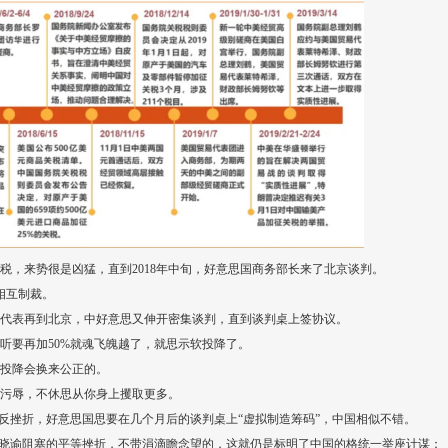
关税，来势很是凶猛，直到2018年中旬，好意思国商务部长来了北京谈判。
相互制裁。
意思国代表再到北京，中好意思又伸开密集谈判，直到谈判桌上签协议。
听要再加50%就魂飞魄越了，就思示软投降了。
投降会换来公正的。
污辱，不休思从你身上攫取更多。
加反挫折，好意思国思要在几个月后的谈判桌上“虚拟制造筹码”，中国相似不错。
日就晓谕阻塞的平等挫折，不带涓滴瞻念望的，这就仍是标明了中国的格统一举座计谋：