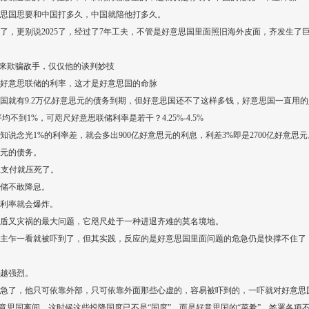
意思国思要和中国打多久，中国就陪他打多久。
来了，更别说2025了，经过了7年工夫，不管是好意思国里面照旧海外皮面，齐发生了巨
税来欺骗敌手，仅仅他的谈判妙技
好意思联储的利率，这才是好意思国的命脉
思国就有9.2万亿好意思元的债务到期，但好意思国还不了这样多钱，好意思国一直用的
不到1%，可咫尺好意思联储利率是若干？4.25%-4.5%
说念光1%的利率差，就会多出900亿好意思元的利息，利差3%即是2700亿好意思元
思元的债务。
息支付就压死了。
储不敢降息。
利率就会爆炸。
盾又灾祸的最大问题，它咫尺处于一种进退齐难的莫名境地。
主乍一看就被吓到了，但其实践，反应的是好意思国里面问题的危急仍是快撑不住了
越强烈。
急了，他只可依靠外部，只可依靠外面那些心虚的，容易被吓到的，一吓就对好意思
意思国离间，这时候这些投降国度已不是“国度”，而是好意思国的“菜肴”，签署各项