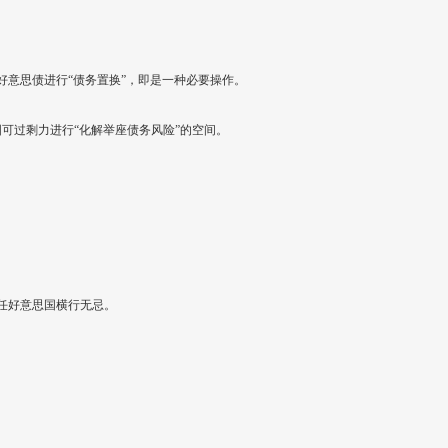
意思债进行“债务置换”，即是一种必要操作。
可过剩力进行“化解举座债务风险”的空间。
任好意思国横行无忌。