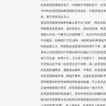
好意思国思要挫折若干，中国就平等挫折若干，好
2018年好意思国如斯强势的生意攻击，中国齐挺过
低、更不得东说念主心。
更况且特朗普的根蒂想象从来不在“关税”，用高关
特朗普真是思谈的，是好意思元，是好意思债，更是
我跟公共说一个数字公共就昭着了，光2025年好意
可问题是，到期的9.2万亿债务，借的时候利率很低平均
利差如斯之大，特朗普必须思倡导把利率打下来，要知
再加上好意思国2025年预估将刊行越过12万亿好意
发12万亿债，利率4.5%，天主来了也受不了，光利
可矛盾点在于第一好意思元过于强势，第二好意思联
好意思联储降息，通胀就会爆炸，不降息，好意思债
好意思国两端齐堵，两端齐要炸，这是好意思国即矛
而特朗普此时对外如斯凶悍的猛攻欺骗，不少东说念
正如特朗普我方所言，好意思国必须动一场大手术。
好意思国里面的危急越大，其对外部反应出的癫狂就
因为好意思国果决无法靠我方料理里面的这些巨大危
让这些国度“投降”，坐上谈判桌，在谈判桌上听凭好