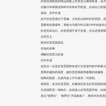
好意思国制造的商品搭配上好意思元握续贬值，这才
但像日本韩国这种终年依靠本币贬值，拉动出口的国
第四，百年长债
由于好意思债过于普遍，大到足以粉碎好意思国，是
需要将短期债务，替换为为期50年以致100年的超长
好意思其名曰，好意思国不是不还债，仅仅还债周期
总而言之：
购买好意思国居品
在地化坐褥
调解好意思元贬值
百年长债
这四点一定是好意思国将来进行生意谈判的中枢要点
投降的越快的国度，被好意思国敲骨吸髓的就越狠，
投降的国度，在谈判桌上不叫谈判，叫收割。
相背的，反击好意思国，好像强烈反击好意思国的国
生意战即是一场构兵，在战场上好意思国开炮，你就
是以“投降论”、“粗野论”齐该歇歇了，唯有对好意