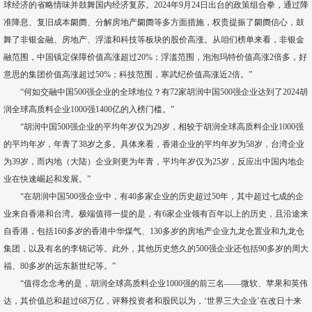
球经济的省略情味并鼓舞国内经济复苏。2024年9月24日出台的政策组合拳，通过降
准降息、复旧成本阛阓、分解房地产阛阓等多方面措施，权贵提振了阛阓信心，鼓
舞了非银金融、房地产、浮滥和科技等板块的股价高涨。从咱们榜单来看，非银金
融范围，中国镇定保障价值高涨超过20%；浮滥范围，泡泡玛特价值高涨2倍多，好
意思的集团价值高涨超过50%；科技范围，寒武纪价值高涨近2倍。”
“何如交融中国500强企业的全球地位？有72家胡润中国500强企业达到了2024胡
润全球高质料企业1000强1400亿的入榜门槛。”
“胡润中国500强企业的平均年岁仅为29岁，相较于胡润全球高质料企业1000强
的平均年岁，年青了38岁之多。具体来看，香港企业的平均年岁为58岁，台湾企业
为39岁，而内地（大陆）企业则更为年青，平均年岁仅为25岁，反应出中国内地企
业在快速崛起和发展。”
“在胡润中国500强企业中，有40多家企业的历史超过50年，其中超过七成的企
业来自香港和台湾。极端值得一提的是，有6家企业领有百年以上的历史，且沿途来
自香港，包括160多岁的香港中华煤气、130多岁的房地产企业九龙仓置业和九龙仓
集团，以及有名的李锦记等。此外，其他历史悠久的500强企业还包括90多岁的周大
福、80多岁的远东新世纪等。”
“值得念念考的是，胡润全球高质料企业1000强的前三名——微软、苹果和英伟
达，其价值总和超过68万亿，评释投资者和股民以为，‘世界三大企业’在改日十来