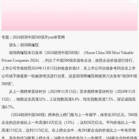
专题：2024胡润中国500强开yun体育网
源头：胡润商榷院
胡润商榷院本日发布《2024胡润中国500强》（Hurun China 500 Most Valuable
Private Companies 2024），列出了中国500强非国有企业，按照企业价值进行排行。
上市公司市值按照2024年11月15日的收盘价诡计，非上市公司估值参考同业业上市
公司或字据最新一轮融资情况进行估算。这是胡润商榷院相接第六次发布“胡润中国
500强”。
从上一期榜单罢休时分（2023年11月15日）至本期榜单罢休时分（2024年11月
15日），纳斯达克高涨32%，上证指数高涨8.4%，恒生指数高涨7.5%，深证成指高
涨6.7%。
《2024胡润中国500强》榜单的上榜门槛与上一年握平，保管在265亿元。500强
企业的总价值比上一年高涨6.6万亿元（13%），达到56万亿元。平均价值比上一年
高涨115亿元，达到1115亿元。在上榜企业中，有291家企业的价值比上一年有所增
长，其中包括74家新上榜企业；34家企业的价值与上一年握平；184家企业的价值有