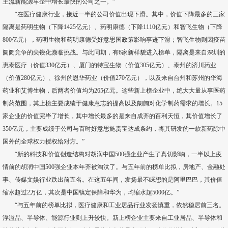
主流新能源车企中增长最快的公司之一。”
“在医疗健康行业，接近一半的公司价值出现下滑。其中，价值下降最多的三家
隔离是药明生物（下降1425亿元）、药明康德（下降1110亿元）和智飞生物（下降
800亿元），药明生物和药明康德受好意思国政策影响事迹下滑；智飞生物则因疫苗
阛阓竞争的尖锐化濒临挑战。与此同期，有6家新样貌进入榜单，隔离是来自深圳的
惠泰医疗（价值330亿元）、厦门的特宝生物（价值305亿元）、泰州的济川药业
（价值280亿元）、徐州的恩华药业（价值270亿元），以及来自台州和苏州的华海
药业和艾博生物，后两者价值均为265亿元。这些新上榜企业中，绝大大量从事医药
制药范围，其上榜主要成绩于健康意志的提高以及阛阓对化学制药需求的增长。15
家企业的价值完毕了增长，其中增长最多的是来自成齐的百利天恒，其价值增长了
350亿元，主要成绩于公司与百时好意思施贵宝达成条约，将其研发的一款新药除中
国外的全球权力授权给对方。”
“新的科技和价值创造结构对胡润中国500强企业产生了真切影响，一半以上疫
情前的胡润中国500强企业本年齐被淘汰了。与五年前的榜单比拟，房地产、金融处
事、传媒文娱行业跌出前五名。在这五年间，发扬最不睬想的是阿里巴巴，其价值
缩水超过2万亿，其次是中国镇定保障和华为，均缩水超5000亿。”
“与五年前的榜单比拟，医疗健康和工业居品行业发扬慎重，依然稳居前三名。
浮滥品、半导体、能源行业则上升较快。新上榜企业主要来自工业居品、半导体和