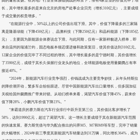
阓的邃密发扬。在房地产行业全体濒临挑战的布景下，惟有4家企业的价值完毕了增
长，其中增长最多的是来自北京的房地产处事企业贝壳（增长310亿元），主要成绩
于成交量的权贵增多。”
“在能源行业中，50%以上的公司价值出现下滑。其中，价值下降最多的三家隔
离是隆基绿能（下降450亿元）、晶澳科技（下降250亿元）和晶科能源（下降185亿
元），主要因为新能源全体赛说念下滑。与此同期，仅有一家新样貌进入榜单，即
来自温州的瑞浦兰钧，固态电板本领迟缓进修和政策复旧，使其价值达到310亿元。
12家企业的价值完毕了不同过程的增长，其中增长最多的是宁德时期，其价值增长
了3590亿元，成绩于其长久保握行业龙头的地位，全球能源电板使用量阛阓占有率
接近40%。”
“2024年，新能源汽车行业竞争强烈，价钱战成为主要竞争妙技，从年头特斯拉
的降价潮开动，繁多车企纷纷跟进。尽管中国新能源汽车出口量增长，但多国加征
关税给国外阛阓推广带来封锁。从咱们榜单来看，渴望汽车价值下降45%，蔚来价
值下降28%，小鹏汽车价值下降23%。”
“来霸道庆的赛力斯在汽车行业排行中跃升至第三位，其价值比客岁增长了
58%，达到1990亿元，超过了渴望汽车。这一增长主要成绩于其在新能源汽车范围
的快速发展。赛力斯凭借与华为配合推出的问界M5、M7和M9等车型，完毕了销量
的大幅增长，2024年前三季度其新能源汽车销量达到31万辆，同比增长364%，成为