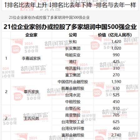
21位企业家创办或控股了多家胡润中国500强企业