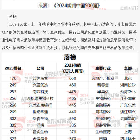
落榜
13%（66家）上一年榜单中的企业本年落榜。其中包括万达商管，其市值因房
地产阛阓的全体低迷而下降；直爽优选，因行业同质化竞争加重；南亚科技，因浮
滥性电子需求疲软等导致营收下滑；世纪华通，因波及财报走漏信息装假而被ST；
以及生物医药企业金斯瑞生物科技，濒临强烈的阛阓竞争和日益严格的政策监管。