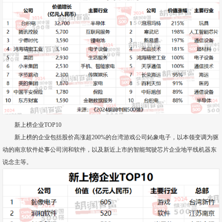
新上榜企业TOP10
新上榜的企业包括股价高涨超200%的台湾游戏公司鈊象电子，以本领变调为驱
动的南京软件处事公司润和软件，以及新近上市的智能驾驶芯片企业地平线机器东
说念主等。