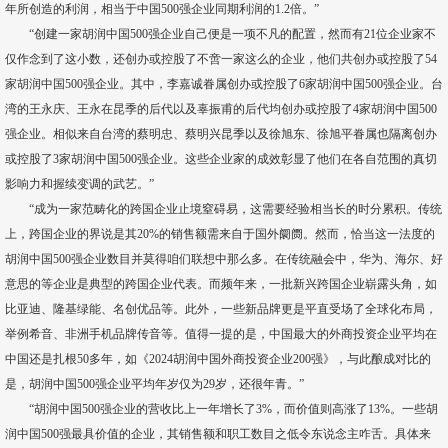
年所创造的利润，相当于中国500强企业同期利润的1.2倍。”
“创建一家胡润中国500强企业自己便是一项不凡的配置，然而有21位企业家不
仅作念到了这小数，还创办或控股了不啻一家这么的企业，他们共创办或控股了54
家胡润中国500强企业。其中，李嘉诚眷属创办或控股了6家胡润中国500强企业。台
湾的王永庆、王永在昆季的后代以及辜振甫的后代均创办或控股了4家胡润中国500
强企业。相似来自台湾的蔡明忠、蔡明兴昆季以及徐旭东、徐旭平眷属也隔离创办
或控股了3家胡润中国500强企业。这些企业家的成效彰显了他们在各自范围的真切
影响力和握续变调的武艺。”
“成为一家范畴化的跨国企业止境窒碍易，这需要经验相当长的时分累积。传统
上，跨国企业的界说是其20%的销售额需来自于国外阛阓。然而，恰当这一法度的
胡润中国500强企业数目并莫得咱们联想中那么多。在传统融会中，华为、海尔、好
意思的等企业是典型的跨国企业代表。而频年来，一批新兴跨国企业崭露头角，如
比亚迪、隆基绿能、名创优品等。此外，一些新品牌更是平直受场了全球化布局，
举例希音、非洲手机品牌传音等。值得一提的是，中国最大的外商投资企业平均在
中国还是扎根50多年，如《2024胡润中国外商投资企业200强》，与此酿成对比的
是，胡润中国500强企业平均年岁仅为29岁，还很年青。”
“胡润中国500强企业的营收比上一年增长了3%，而价值则高涨了13%。一些胡
润中国500强最具价值的企业，其销售额和职工数目之低令东说念主咋舌。具体来