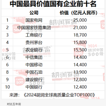
对比五年前