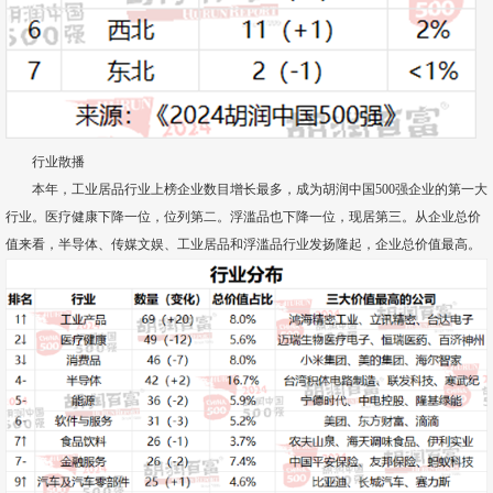
行业散播
本年，工业居品行业上榜企业数目增长最多，成为胡润中国500强企业的第一大
行业。医疗健康下降一位，位列第二。浮滥品也下降一位，现居第三。从企业总价
值来看，半导体、传媒文娱、工业居品和浮滥品行业发扬隆起，企业总价值最高。