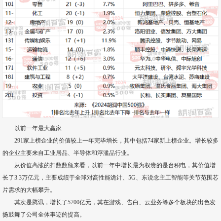
以前一年最大赢家
291家上榜企业的价值较上一年完毕增长，其中包括74家新上榜企业。增长较多
的企业主要来自工业居品、半导体和浮滥品行业。
从价值高涨的扫数数额来看，以前一年中增长最为权贵的是台积电，其价值增
长了3.3万亿元，主要成绩于全球对高性能诡计、5G、东说念主工智能等关节范围芯
片需求的大幅攀升。
其次是腾讯，增长了5700亿元，其在游戏、告白、云业务等多个板块的出色发
扬鼓舞了公司全体事迹的提高。