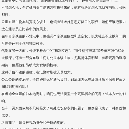
更是有不少网友回怼谈：“她的荣誉是她应得的！”、“你有能力你也去啊！”......
不管怎么说，全红婵的资产是我方打拼得来的，她有权决定怎么花我方的钱，买啥
都行。
公世东谈主物亦然宽泛东谈主，也领有追求好意思好糊口的职权，咱们应该把眼力
放在通顺员在比赛中的施展上。
在年青东谈主的不雅点中，更强调个东谈主解放和选定权，以为社会不应以单一的
尺度去评判个体的糊口模样。
然则在另一方面，传统不雅念中的“抵制立志”、“节俭精打细算”等价值不雅仍然树
大根深，还有一部分东谈主们对公世东谈主物，尤其是体育明星，有着更高的谈德
期待，但愿他们能够成为积极的榜样。
这种价值不雅的碰撞，在汇聚时期被无尽放大。
公众公论的旋涡里，全红婵这么的通顺员们，到底该怎么在堤防形象和保握解放之
间找到均衡点呢？
在考虑全红婵的蚀本选定时，咱们也无法覆盖一个更深档次的问题：蚀本方针的影
响。
当今，买东西依然不只纯是为了惩处吃饭穿衣的问题了，更多是代表了一种身份和
试吃。
名牌商品，每每被视为身份和告捷的绚丽。