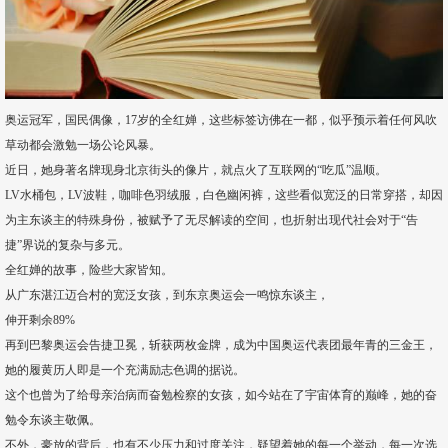
奥运冠军，国民偶像，17岁的全红婵，这些标签访佛在一都，似乎预示着任何风吹
草动都会激勉一场公论风暴。
近日，她身著名牌现身北京街头的像片，就点火了互联网的“吃瓜”温顺。
LV水桶包，LV波鞋，咖啡色羽绒服，白色幽闲裤，这些看似宽泛的日常穿搭，却因
为主东谈主的特殊身份，被赋予了无尽解读的空间，也折射出现代社会对于“告
捷”界说的复杂与多元。
全红婵的故事，险些大家皆知。
从广东湛江迈合村的宽泛女孩，到东京奥运会一鸣惊东谈主，
伸开剩余89%
再到巴黎奥运会告捷卫冕，斩获两枚金牌，成为中国奥运代表团最年青的三金王，
她的履黄历人即是一个充满励志色调的据说。
这个也曾为了给母亲治病而奋勉检察的女孩，如今站在了宇宙体育的巅峰，她的奋
勉令东谈主敬佩。
不外，豪放的背后，也有不少压力和过度关注，疑望着她的每一个举动，每一次选