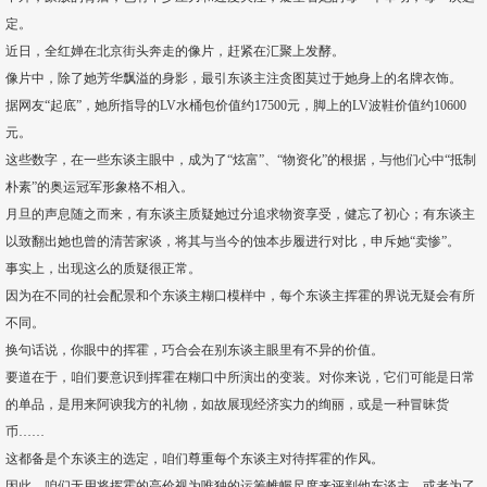
定。
近日，全红婵在北京街头奔走的像片，赶紧在汇聚上发酵。
像片中，除了她芳华飘溢的身影，最引东谈主注贪图莫过于她身上的名牌衣饰。
据网友“起底”，她所指导的LV水桶包价值约17500元，脚上的LV波鞋价值约10600
元。
这些数字，在一些东谈主眼中，成为了“炫富”、“物资化”的根据，与他们心中“抵制
朴素”的奥运冠军形象格不相入。
月旦的声息随之而来，有东谈主质疑她过分追求物资享受，健忘了初心；有东谈主
以致翻出她也曾的清苦家谈，将其与当今的蚀本步履进行对比，申斥她“卖惨”。
事实上，出现这么的质疑很正常。
因为在不同的社会配景和个东谈主糊口模样中，每个东谈主挥霍的界说无疑会有所
不同。
换句话说，你眼中的挥霍，巧合会在别东谈主眼里有不异的价值。
要道在于，咱们要意识到挥霍在糊口中所演出的变装。对你来说，它们可能是日常
的单品，是用来阿谀我方的礼物，如故展现经济实力的绚丽，或是一种冒昧货
币……
这都备是个东谈主的选定，咱们尊重每个东谈主对待挥霍的作风。
因此，咱们无用将挥霍的高价视为唯独的运筹帷幄尺度来评判他东谈主，或者为了