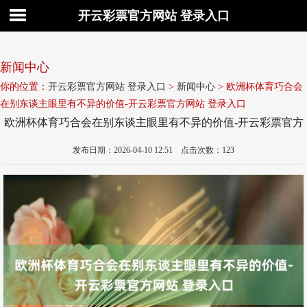
开云彩票官方网站 登录入口
新闻中心
你的位置：
开云彩票官方网站 登录入口
>
新闻中心
> 欧洲杯体育巧合会
在别东谈主眼里有不异的价值-开云彩票官方网站 登录入口
欧洲杯体育巧合会在别东谈主眼里有不异的价值-开云彩票官方
网站 登录入口
发布日期：2026-04-10 12:51 点击次数：123