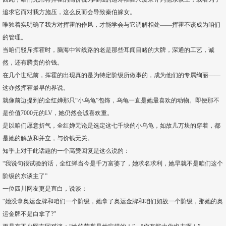
追求它而对我方施压，这么反而会导致秦伯嫁女。
唯独着实明确了我方对挥霍的作风，才能学会与它调解相处——挥霍不该成为咱们
的管理。
当咱们驳斥挥霍时，脑海中常线路的老是那些耳闻目睹的大牌，深通的工艺，诚
然，还有腾贵的价钱。
在几个世纪前，挥霍的出现真的是为特定阶级所做事的，成为他们的专属绚丽——
这亦然挥霍最早的界说。
就像前边提到的全红婵那只“小乌龟”包饰，乌龟一直是她最喜欢的动物。即便那不
是价值7000元的LV，她仍然会诚喜欢重。
是以咱们愿意折气，全红婵无论是选定这七千块的小乌龟，如故几万块的穿着，都
是她的解放和并立，与价钱无关。
知乎上对于此话题的一个高赞回复是这么说的：
“我说句很试验的话，全红蝉当今是千万富婆了，她求名求利，她早就不是咱们这个
阶级的东谈主了”
一位四川网友更是直白，说谈：
“她没拿奥运金牌和咱们一个阶级，她拿了奥运金牌和咱们如故一个阶级，那她的奥
运金牌不是白拿了?”